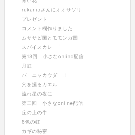
青い花
rukamoさんにオオサソリ
プレゼント
コメント欄作りました
ムササビ国とモモンガ国
スパイスカレー！
第13回 小さなonline配信
月虹
バーニャカウダー！
穴を掘るカエル
流れ星の夜に
第二回 小さなonline配信
丘の上の牛
8色の虹
カギの秘密