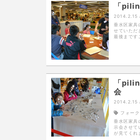
「pi
2014.2.15
垂水区家具の
せていただきました。 1時間半
最後まですごい集中力で
実演しまし
「pi
会
2014.2.15
フォーク
垂水区家具の
示会させていただきました
が見てくれ