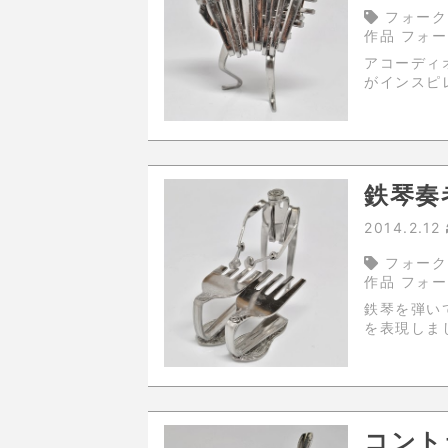
フォーク
作品 フォ
アコーディオンを弾
がインスピ
鉄琴奏
2014.2.12
フォーク
作品 フォ
鉄琴を弾いているひと。 フォ
を表現しま
コント