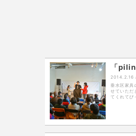
「pi
2014.2.16
垂水区家具の
せていただきました。 開始時間
てくれてびっくりしました
さんの観客がき
好きなんで