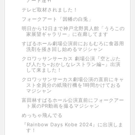
アート達🍴
テレビ取材されました！
フォークアート「因幡の白兎」
明日から12日まで神戸北野異人館「うろこの
家展望ギャラリー」に在廊してます
すばるホール劇場公演前におもむろに食器用
洗剤を掻き回し始めるマジシャン
クロワッサンサーカス 劇場公演『空とぶた
び人たち~おかしなレストラン編~』出演
して来ました！
クロワッサンサーカス劇場公演の直前にキャ
スト全員分の紙飛行機を1時間かけておる
マジシャン
富田林すばるホール公演直前にフォークアー
ト展のPR動画を撮るマジシャン
めっちゃ飛んでる
『Rainbow Days Kobe 2024』に出演しま
す！