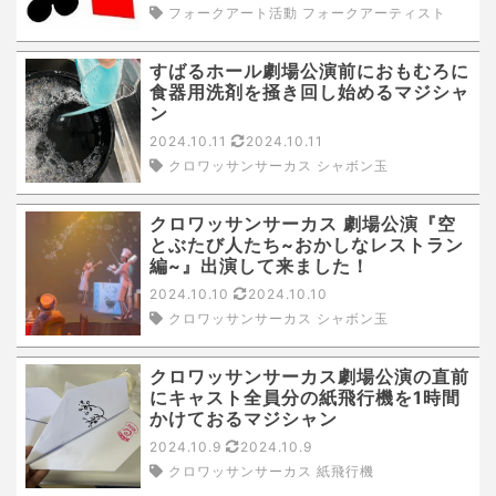
フォークアート活動 フォークアーティスト
すばるホール劇場公演前におもむろに
食器用洗剤を掻き回し始めるマジシャ
ン
2024.10.11
2024.10.11
クロワッサンサーカス シャボン玉
クロワッサンサーカス 劇場公演『空
とぶたび人たち~おかしなレストラン
編~』出演して来ました！
2024.10.10
2024.10.10
クロワッサンサーカス シャボン玉
クロワッサンサーカス劇場公演の直前
にキャスト全員分の紙飛行機を1時間
かけておるマジシャン
2024.10.9
2024.10.9
クロワッサンサーカス 紙飛行機