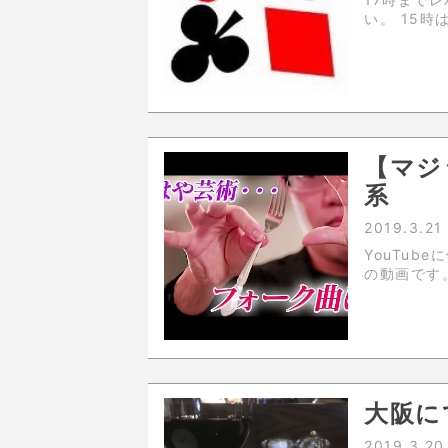
い。 15時はレバンテコープさん前でマジックショー。観覧無
料！
【マジ
系
2019.3.21
YouTubeに僕の動画が！
の動画です
大阪に
2019.3.20