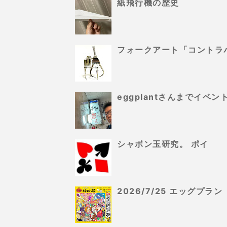
紙飛行機の歴史
フォークアート「コントラ
eggplantさんまでイ
シャボン玉研究。 ポイ
2026/7/25 エッグプ