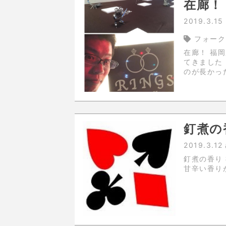
在廊！
2019.3.15
フォーク
在廊！ 福岡県北九州市「RINGS Art gallery」での個展在廊行っ
てきました！ 多分作品説明してる時間より、マジック
のが長かっ
釘煮の
2019.3.12
釘煮の香り 神戸垂水まで打ち合わせに行ってきました。なんだか