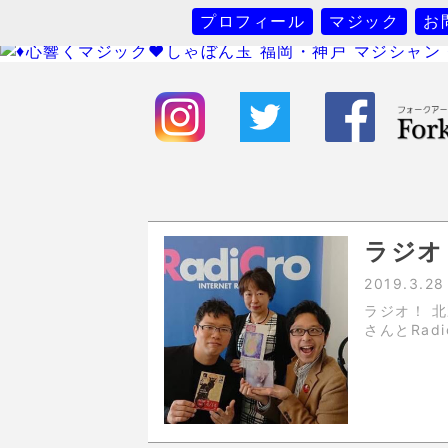
プロフィール
マジック
お
ラジオ
2019.3.28
ラジオ！ 北野美術館館長竹中さんとメンタリスト兼作家アカツキ
さんとRad