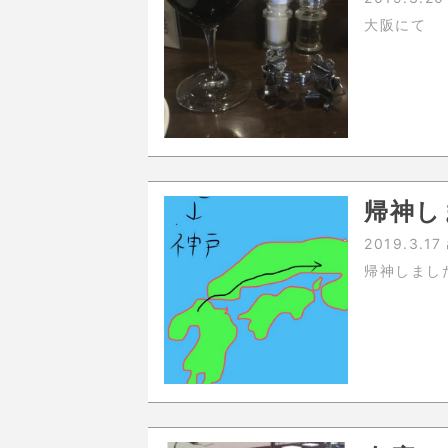
大阪にて
帰神し
2019.3.17
帰神しまし