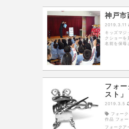
神戸市
2019.3.11
キッズマジックショー！ 先日
クショーを見てもら
名前を保母
なで歌って
フォー
スト」
2019.3.5
フォーク
作品 フォ
フォークアート