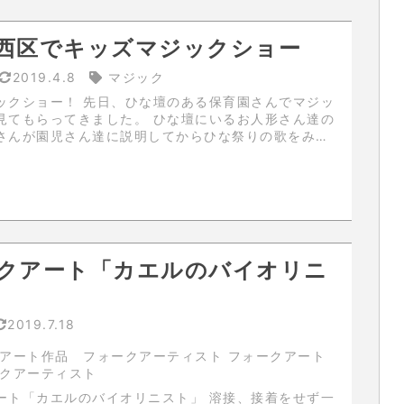
西区でキッズマジックショー
2019.4.8
マジック
、ひな壇のある保育園さんでマジッ
ってきました。 ひな壇にいるお人形さん達の
さんが園児さん達に説明してからひな祭りの歌をみん
いました。舞台裏で聞いていたのですがとても微笑ま
しかったです。 写真掲載...
クアート「カエルのバイオリニ
2019.7.18
アート作品 フォークアーティスト フォークアート
ークアーティスト
「カエルのバイオリニスト」 溶接、接着をせず一