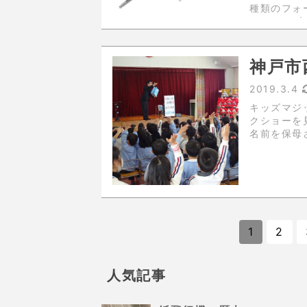
種類のフォー
ルシリーズ
るかを最初
た。 人
神戸市
2019.3.4
キッズマジックショー！ 先日
クショーを見てもら
名前を保母
なで歌って
1
2
人気記事