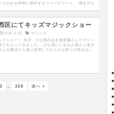
クのみを材料に制作するフォークアート。 弾きガエ
の10作品目。カエルを制作するときはどんな表情にす
に考えます。今回は優雅に楽しそうな笑顔にしまし
のバイオリン奏者は以...
西区にてキッズマジックショー
2019.3.12
マジック
、ひな壇のある保育園さんでマジッ
ってきました。 ひな壇にいるお人形さん達の
さんが園児さん達に説明してからひな祭りの歌をみん
いました。舞台裏で聞いていたのですがとても微笑ま
しかったです。 ...
3
...
326
次へ »