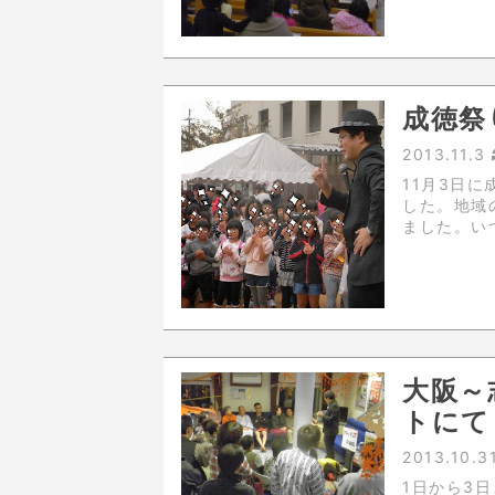
成徳祭
2013.11.3
11月3日
した。地域
ました。い
す。
大阪～
トにて
2013.10.3
1日から3