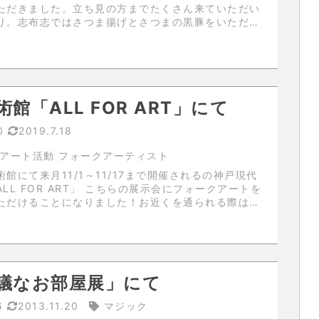
ただきました。立ち見の方までたくさん来ていただい
り。志布志ではさつま揚げとさつまの黒豚をいただい
るという致命的な
てもいいんですけど無くてはなら...
館「ALL FOR ART」にて
0
2019.7.18
アート活動 フォークアーティスト
館にて来月11/1～11/17まで開催されるの神戸現代
RT」 こちらの展示会にフォークアートを
ただけることになりました！お近くを通られる際は是
りください。
議なお部屋展」にて
6
2013.11.20
マジック