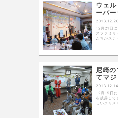
ウェル
ーパー
2013.12.2
12月21
スファミリ
たちがステ
た。僕の前
ンズさん達
尼崎の
てマジ
2013.12.1
12月15
を披露して
しいクリス
ただいて、
たです。