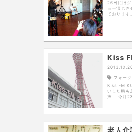
26日に旧
ョー演じさ
ております
Kiss
2013.10.2
フォーク
Kiss FM 
いした時も
声！ 今月23日からの不思議なお部屋展の告知と、ちょっとした
マジックを
老人介