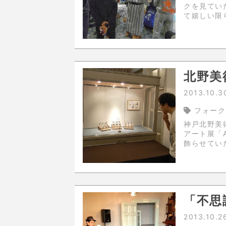
クを見てい
て嬉しい限
てきました。 しかし帽子を家に忘れて出かけ
失敗。無く
北野美術
2013.10.3
フォーク
神戸北野美術
アート展「ALL FOR A
飾らせてい
非お立ち寄
「不思
2013.10.2