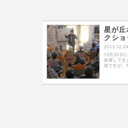
星が丘
クショ
2013.12.2
12月25
披露してき
僕ですが、
マジックの