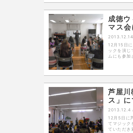
成徳ウ
マス会
2013.12.1
12月15
ックを演じ
ムにも参加
芦屋川
ス」に
2013.12.4
12月5日
てマジック
ていただき