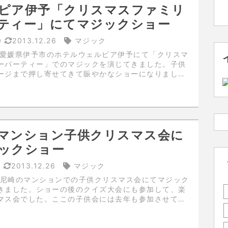
ピア伊予「クリスマスファミリ
ティー」にてマジックショー
0
2013.12.26
マジック
日に愛媛県伊予市のホテルウェルピア伊予にて「クリスマ
ーパーティー」でのマジックを演じてきました。子供
ージまで押し寄せてきて賑やかなショーになりまし
のゴスペル、後の聖カタリナ短期大学のマッドクラウ
のジャグリングが素晴らしかったです。...
マンション子供クリスマス会に
ックショー
4
2013.12.26
マジック
日に尼崎のマンションでの子供クリスマス会にてマジック
きました。ショーの後のクイズ大会にも参加して、楽
マス会でした。ここの子供会には去年も参加させてい
僕の事を覚えている子供もたくさんいたのが嬉しかっ