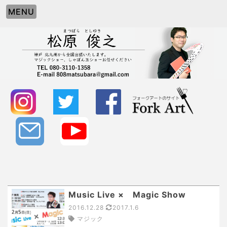
MENU
Music Live × Magic Show
2016.12.28
2017.1.6
マジック