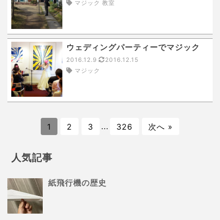
マジック 教室
ウェディングパーティーでマジック
2016.12.9
2016.12.15
マジック
1
2
3
...
326
次へ »
人気記事
紙飛行機の歴史