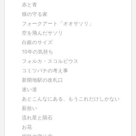
赤と青
猫の守る家
フォークアート「オオサソリ」
空を飛んだサソリ
白銀のサイズ
10年の気持ち
フォルカ・スコルピウス
コミツバチの考え事
新開地駅の改札口
迷い道
あとこんなにある、もうこれだけしかない
薪拾い
流れ星と隕石
お花