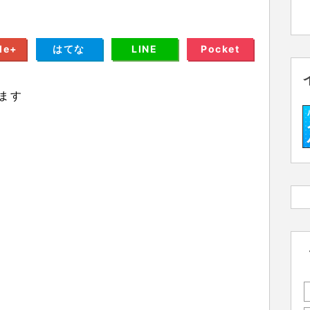
le+
はてな
LINE
Pocket
ます