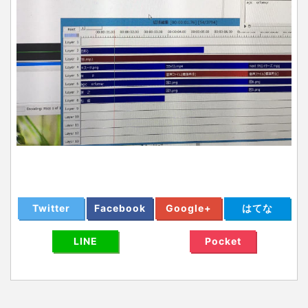
Twitter
Facebook
Google+
はてな
LINE
Pocket