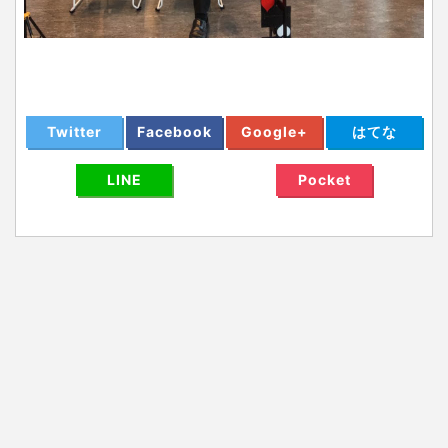
Twitter
Facebook
Google+
はてな
LINE
Pocket