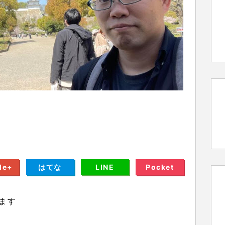
le+
はてな
LINE
Pocket
ます