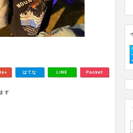
le+
はてな
LINE
Pocket
ます