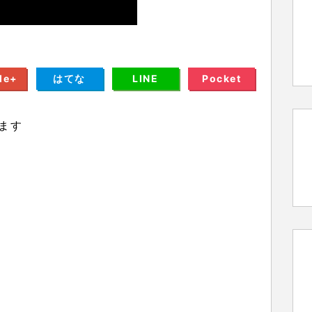
le+
はてな
LINE
Pocket
ます