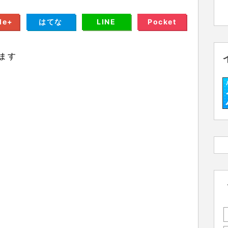
le+
はてな
LINE
Pocket
ます