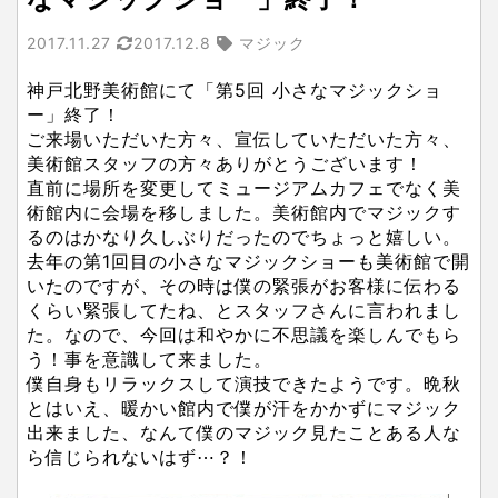
2017.11.27
2017.12.8
マジック
神戸北野美術館にて「第5回 小さなマジックショ
ー」終了！
ご来場いただいた方々、宣伝していただいた方々、
美術館スタッフの方々ありがとうございます！
直前に場所を変更してミュージアムカフェでなく美
術館内に会場を移しました。美術館内でマジックす
るのはかなり久しぶりだったのでちょっと嬉しい。
去年の第1回目の小さなマジックショーも美術館で開
いたのですが、その時は僕の緊張がお客様に伝わる
くらい緊張してたね、とスタッフさんに言われまし
た。なので、今回は和やかに不思議を楽しんでもら
う！事を意識して来ました。
僕自身もリラックスして演技できたようです。晩秋
とはいえ、暖かい館内で僕が汗をかかずにマジック
出来ました、なんて僕のマジック見たことある人な
ら信じられないはず⋯？！