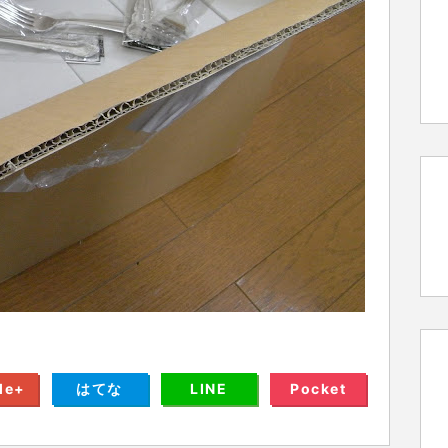
le+
はてな
LINE
Pocket