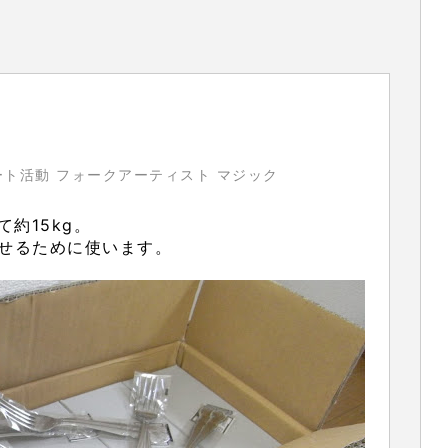
ト活動 フォークアーティスト マジック
約15kg。
せるために使います。